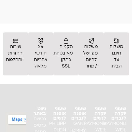
משלוח
משלוח
הקנייה
24
שירות
חינם
ספיישל
מאובטחת
חודשי
החזרות
עד
להיום
בתקן
אחריות
והחלפות
הבית
/ מחר
SSL
מלאה
שעוני
שעוני
שעוני
שעוני
ניווט
יוקרה
יוקרה
אופנה
אופנה
באתר
לגברים
לנשים
לגברים
לנשים
רכישת
PHILIPP
GANT
RAYMOND
RAYMOND
כרטיס
PLEIN
WEIL
WEIL
TOMMY
מתנה