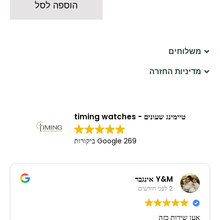
הוספה לסל
משלוחים
מדיניות החזרה
טיימינג שעונים - timing watches
269 Google ביקורות
Y&M אינגבר
2 לפני חודשים
אען שירות כזה