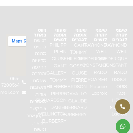
שעוני
שעוני
שעוני
שעוני
ניווט
יוקרה
יוקרה
אופנה
אופנה
באתר
לגברים
לנשים
לגברים
לנשים
רכישת
PHILIPP
GANT
RAYMOND
RAYMOND
כרטיס
PLEIN
WEIL
WEIL
TOMMY
מתנה
CLUSE
HILFIGER
FREDERIQUE
FREDERIQUE
מדיניות
CONSTANT
CONSTANT
GANT
GOSSIP
החלפה
RADO
RADO
GALLERY
CLUSE
והחזרה
055-
ROAMER
TISSOT
TOMMY
PIERRE
שאלות
7200564
HILFIGER
RICHARDSON
Maurice
ORIS
ותשובות
mail.com
Lacroix
PIERRE
CAVALLO
TAG-
אודות
RICHARDSON
HEUER
CLAUDE
מאמרים
DANIEL
BERNARD
Maurice
צור קשר
WELLINGTON
Lacroix
BURBERRY
תקנון אתר
BURBERRY
הצהרת
נגישות