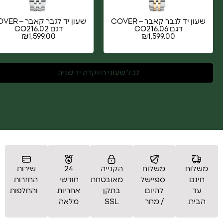
שעון יד לגבר קאבר – COVER
שעון יד לגבר קאבר
דגם CO216.06
דגם CO216.02
₪
1,599.00
₪
1,599.00
לכל שעוני היוקרה יד שניה
משלוח
משלוח
הקנייה
24
שירות
חינם
ספיישל
מאובטחת
חודשי
החזרות
עד
להיום
בתקן
אחריות
והחלפות
הבית
/ מחר
SSL
מלאה