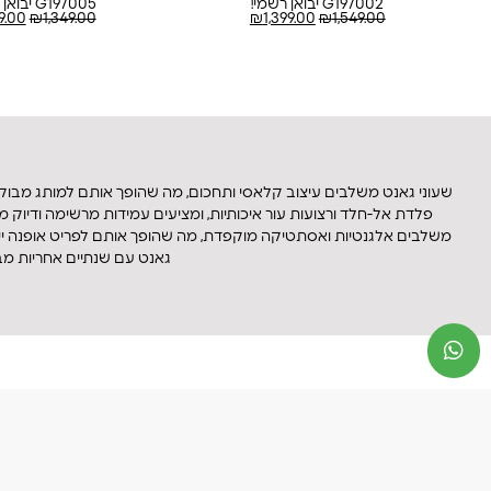
G197002 יבואן רשמי!
G197005 יבואן רשמי!
99.00
₪
1,349.00
₪
1,399.00
₪
1,549.00
שעוני גאנט משלבים עיצוב קלאסי ותחכום, מה שהופך אותם למותג מבוקש 
פלדת אל-חלד ורצועות עור איכותיות, ומציעים עמידות מרשימה ודיוק מכנ
משלבים אלגנטיות ואסתטיקה מוקפדת, מה שהופך אותם לפריט אופנה ייחודי
גאנט עם שנתיים אחריות מבי