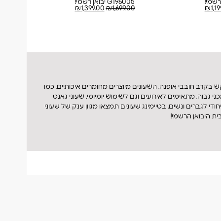
G196005 יבואן רשמי!
502
00
₪
1,399.00
₪
1,699.00
₪
1,1
בקרב חובבי אופנה. השעונים מיוצרים מחומרים איכותיים, כמו
י גבוה, מתאימים לאירועים וגם לשימוש יומיומי. שעוני גאנט
 לגברים ונשים. בטיימינג שעונים תמצאו מגוון ענק של שעוני
ת היבואן הרשמי!