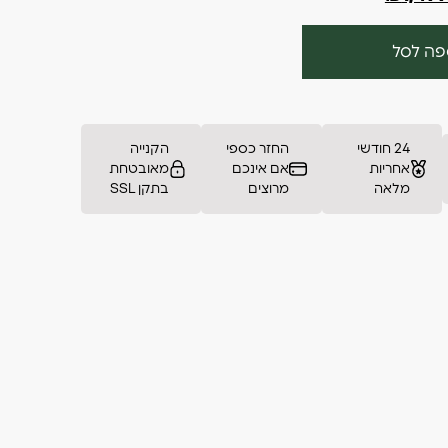
פה לסל
24 חודשי
החזר כספי
הקנייה
אחריות
אם אינכם
מאובטחת
מלאה
מרוצים
בתקן SSL