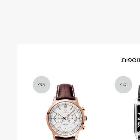
-18%
-11%