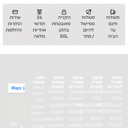
משלוח
משלוח
הקנייה
24
שירות
חינם
ספיישל
מאובטחת
חודשי
החזרות
עד
להיום
בתקן
אחריות
והחלפות
הבית
/ מחר
SSL
מלאה
שעוני
שעוני
שעוני
שעוני
ניווט
יוקרה
יוקרה
אופנה
אופנה
באתר
לגברים
לנשים
לגברים
לנשים
רכישת
PHILIPP
GANT
RAYMOND
RAYMOND
כרטיס
PLEIN
WEIL
WEIL
TOMMY
מתנה
CLUSE
HILFIGER
FREDERIQUE
FREDERIQUE
מדיניות
CONSTANT
CONSTANT
GANT
GOSSIP
החלפה
RADO
RADO
GALLERY
CLUSE
והחזרה
055-
ROAMER
TISSOT
TOMMY
PIERRE
שאלות