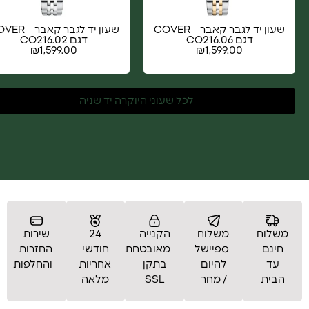
שעון יד לגבר קאבר – COVER
שעון יד לגבר קאבר
דגם CO216.06
דגם CO216.02
₪
1,599.00
₪
1,599.00
לכל שעוני היוקרה יד שניה
משלוח
משלוח
הקנייה
24
שירות
חינם
ספיישל
מאובטחת
חודשי
החזרות
עד
להיום
בתקן
אחריות
והחלפות
הבית
/ מחר
SSL
מלאה