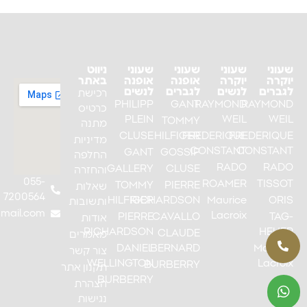
שעוני
שעוני
שעוני
שעוני
ניווט
יוקרה
יוקרה
אופנה
אופנה
באתר
לגברים
לנשים
לגברים
לנשים
רכישת
PHILIPP
GANT
RAYMOND
RAYMOND
כרטיס
PLEIN
WEIL
WEIL
TOMMY
מתנה
CLUSE
HILFIGER
FREDERIQUE
FREDERIQUE
מדיניות
CONSTANT
CONSTANT
GANT
GOSSIP
החלפה
RADO
RADO
GALLERY
CLUSE
והחזרה
055-
ROAMER
TISSOT
TOMMY
PIERRE
שאלות
7200564
HILFIGER
RICHARDSON
Maurice
ORIS
ותשובות
mail.com
Lacroix
PIERRE
CAVALLO
TAG-
אודות
RICHARDSON
HEUER
CLAUDE
מאמרים
DANIEL
BERNARD
Maurice
צור קשר
WELLINGTON
Lacroix
BURBERRY
תקנון אתר
BURBERRY
הצהרת
נגישות