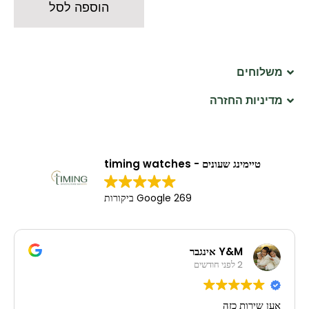
הוספה לסל
משלוחים
מדיניות החזרה
טיימינג שעונים - timing watches
269 Google ביקורות
Y&M אינגבר
2 לפני חודשים
אען שירות כזה