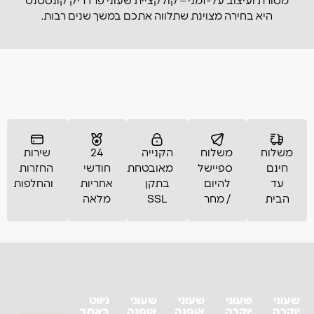
מסורת ועיצוב על-זמני – קולקציית שעוני פרדריק קונסטנט
היא בחירה מצוינת שתלווה אתכם במשך שנים רבות.
משלוח
משלוח
הקנייה
24
שירות
חינם
ספיישל
מאובטחת
חודשי
החזרות
עד
להיום
בתקן
אחריות
והחלפות
הבית
/ מחר
SSL
מלאה
שעוני
שעוני
שעוני
שעוני
ניווט
יוקרה
יוקרה
אופנה
אופנה
באתר