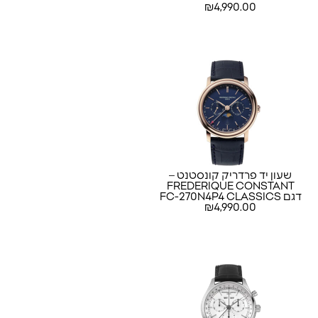
4,990.00
₪
Quartz Moonphase יבואן
רשמי!
שעון יד פרדריק קונסטנט –
FREDERIQUE CONSTANT
דגם FC-270N4P4 CLASSICS
4,990.00
₪
INDEX BUSINESS TIMER יבואן
רשמי!