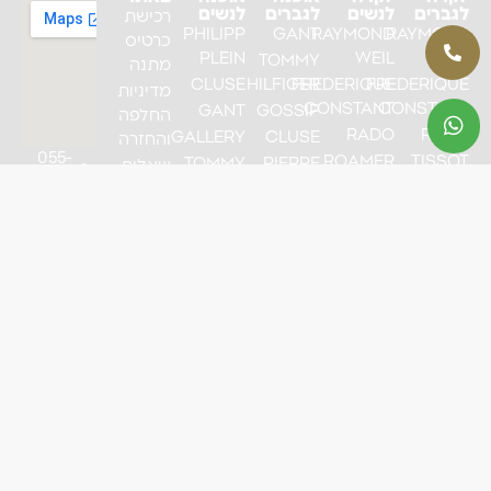
לגברים
לנשים
לגברים
לנשים
רכישת
PHILIPP
GANT
RAYMOND
RAYMOND
כרטיס
PLEIN
WEIL
WEIL
TOMMY
מתנה
CLUSE
HILFIGER
FREDERIQUE
FREDERIQUE
מדיניות
CONSTANT
CONSTANT
GANT
GOSSIP
החלפה
RADO
RADO
GALLERY
CLUSE
והחזרה
055-
ROAMER
TISSOT
TOMMY
PIERRE
שאלות
7200564
HILFIGER
RICHARDSON
Maurice
ORIS
ותשובות
mail.com
Lacroix
PIERRE
CAVALLO
TAG-
אודות
RICHARDSON
HEUER
CLAUDE
מאמרים
DANIEL
BERNARD
Maurice
צור קשר
WELLINGTON
Lacroix
BURBERRY
תקנון אתר
BURBERRY
הצהרת
נגישות
מפת אתר
מדיניות
פרטיות