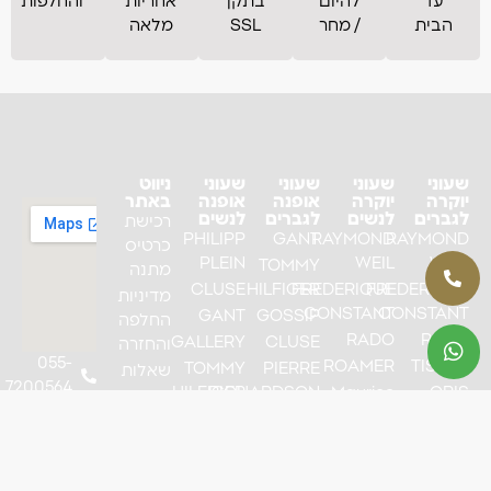
עד
להיום
בתקן
אחריות
והחלפות
הבית
/ מחר
SSL
מלאה
שעוני
שעוני
שעוני
שעוני
ניווט
יוקרה
יוקרה
אופנה
אופנה
באתר
לגברים
לנשים
לגברים
לנשים
רכישת
PHILIPP
GANT
RAYMOND
RAYMOND
כרטיס
PLEIN
WEIL
WEIL
TOMMY
מתנה
CLUSE
HILFIGER
FREDERIQUE
FREDERIQUE
מדיניות
CONSTANT
CONSTANT
GANT
GOSSIP
החלפה
RADO
RADO
GALLERY
CLUSE
והחזרה
055-
ROAMER
TISSOT
TOMMY
PIERRE
שאלות
7200564
HILFIGER
RICHARDSON
Maurice
ORIS
ותשובות
mail.com
Lacroix
PIERRE
CAVALLO
TAG-
אודות
RICHARDSON
HEUER
CLAUDE
מאמרים
DANIEL
BERNARD
Maurice
צור קשר