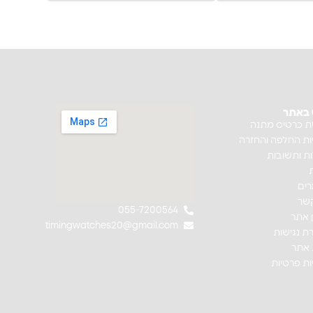
ט באתר
ת כרטיס מתנה
ות החלפה והחזרה
ת ותשובות
ים
קשר
055-7200564
 אתר
timingwatches20@gmail.com
ת נגישות
אתר
ות פרטיות