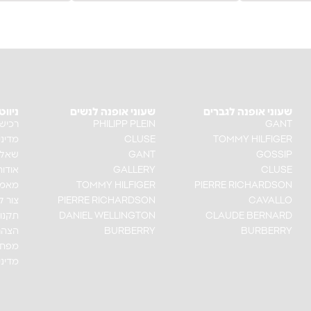
שעוני אופנה לגברים
שעוני אופנה לנשים
ניוו
GANT
PHILIPP PLEIN
רכיש
TOMMY HILFIGER
CLUSE
מדיני
GOSSIP
GANT
שאלו
CLUSE
GALLERY
אודות
PIERRE RICHARDSON
TOMMY HILFIGER
מאמר
CAVALLO
PIERRE RICHARDSON
צור 
CLAUDE BERNARD
DANIEL WELLINGTON
תקנון
BURBERRY
BURBERRY
הצהר
מפת 
מדיני